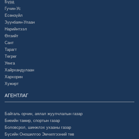
Бүрд
Гучин-Ус
Есөнзүйл
Зүүнбаян-Улаан
Нарийнтээл
Өлзийт
Сант
Тарагт
Төгрөг
Уянга
Хайрхандулаан
Хархорин
Хужирт
АГЕНТЛАГ
Байгаль орчин, аялал жуулчлалын газар
Биеийн тамир, спортын газар
Боловсрол, шинжлэх ухааны газар
Бүсийн Оношилгоо Эмчилгээний төв