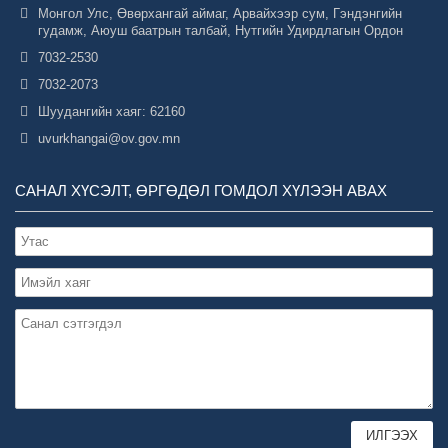
Монгол Улс, Өвөрхангай аймаг, Арвайхээр сум, Гэндэнгийн
гудамж, Аюуш баатрын талбай, Нутгийн Удирдлагын Ордон
7032-2530
7032-2073
Шуудангийн хаяг: 62160
uvurkhangai@ov.gov.mn
САНАЛ ХҮСЭЛТ, ӨРГӨДӨЛ ГОМДОЛ ХҮЛЭЭН АВАХ