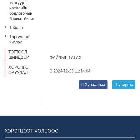
тулгуурт
хөгжлийн
бодлого''-ын
баримт бичиг
Тайлан
Тэргүүлэх
чиглэл
ТОГТООЛ,
ШИЙДВЭР
ФАЙЛЫГ ТАТАХ
ХӨРӨНГӨ
2024-12-23 11:14:04
ОРУУЛАЛТ
Хуваалцах
Жиргэх
ХЭРЭГЦЭЭТ ХОЛБООС