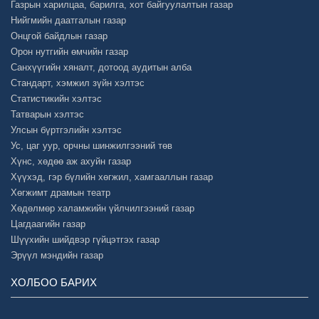
Газрын харилцаа, барилга, хот байгуулалтын газар
Нийгмийн даатгалын газар
Онцгой байдлын газар
Орон нутгийн өмчийн газар
Санхүүгийн хяналт, дотоод аудитын алба
Стандарт, хэмжил зүйн хэлтэс
Статистикийн хэлтэс
Татварын хэлтэс
Улсын бүртгэлийн хэлтэс
Ус, цаг уур, орчны шинжилгээний төв
Хүнс, хөдөө аж ахуйн газар
Хүүхэд, гэр бүлийн хөгжил, хамгааллын газар
Хөгжимт драмын театр
Хөдөлмөр халамжийн үйлчилгээний газар
Цагдаагийн газар
Шүүхийн шийдвэр гүйцэтгэх газар
Эрүүл мэндийн газар
ХОЛБОО БАРИХ