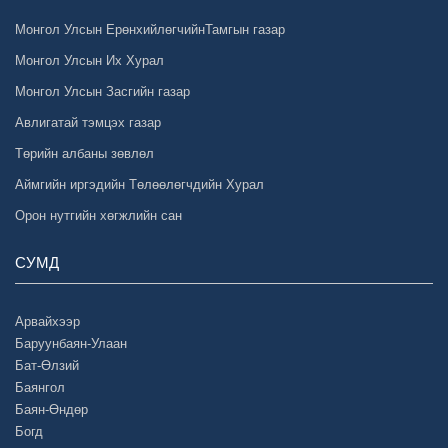
Монгол Улсын ЕрөнхийлөгчийнТамгын газар
Монгол Улсын Их Хурал
Монгол Улсын Засгийн газар
Авлигатай тэмцэх газар
Төрийн албаны зөвлөл
Аймгийн иргэдийн Төлөөлөгчдийн Хурал
Орон нутгийн хөгжлийн сан
СУМД
Арвайхээр
Баруунбаян-Улаан
Бат-Өлзий
Баянгол
Баян-Өндөр
Богд