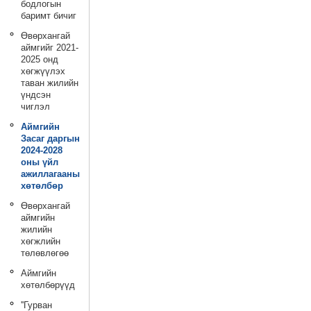
бодлогын
баримт бичиг
Өвөрхангай
аймгийг 2021-
2025 онд
хөгжүүлэх
таван жилийн
үндсэн
чиглэл
Аймгийн
Засаг даргын
2024-2028
оны үйл
ажиллагааны
хөтөлбөр
Өвөрхангай
аймгийн
жилийн
хөгжлийн
төлөвлөгөө
Аймгийн
хөтөлбөрүүд
''Гурван