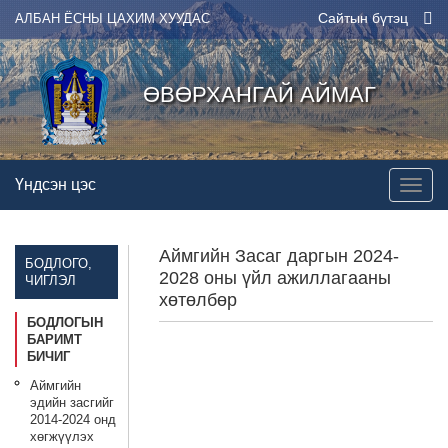
Сайтын бүтэц
АЛБАН ЁСНЫ ЦАХИМ ХУУДАС
ӨВӨРХАНГАЙ АЙМАГ
Үндсэн цэс
Аймгийн Засаг даргын 2024-
БОДЛОГО,
2028 оны үйл ажиллагааны
ЧИГЛЭЛ
хөтөлбөр
БОДЛОГЫН
БАРИМТ
БИЧИГ
Аймгийн
эдийн засгийг
2014-2024 онд
хөгжүүлэх